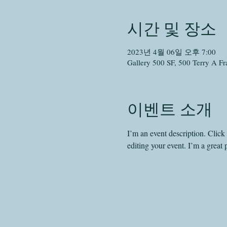
시간 및 장소
2023년 4월 06일 오후 7:00
Gallery 500 SF, 500 Terry A F
이벤트 소개
I’m an event description. Clic
editing your event. I’m a great 